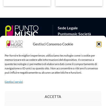
Sede Legale
Puntomusic Società
Cooperativa
Gestisci Consenso Cookie
Via G.B. Rota 17
25032 Chiari (BS)
Per fornire le migliori esperienze, utilizziamo tecnologie come i cookie per
P.IVA 03795620982
memorizzare e/o accedere alle informazioni del dispositivo. Il consenso a
queste tecnologie ci permetterà di elaborare dati come il comportamento di
Sede Operativa
Artlife Cloud
navigazione o ID unici su questo sito. Non acconsentire o ritirare il consenso
può influire negativamente su alcune caratteristiche e funzioni.
via G.Puccini 22
amministrazione@puntomusic
25080 Padenghe sul Garda
info@puntomusic.it
Gestisci servizi
(BS)
Tel:
+39 0365671001
-
+39
3515167267
ACCETTA