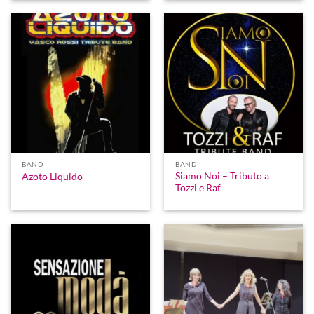
BAND
BAND
Siamo Noi – Tributo a
Azoto Liquido
Tozzi e Raf