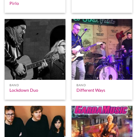
Pirlo
BAND
BAND
Lockdown Duo
Different Ways