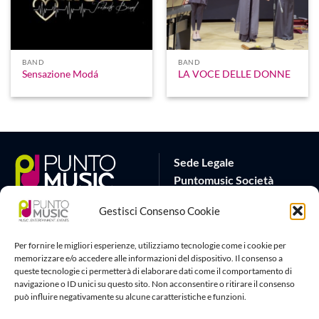
BAND
BAND
Sensazione Modá
LA VOCE DELLE DONNE
Sede Legale
Puntomusic Società
Cooperativa
Gestisci Consenso Cookie
Via G.B. Rota 17
25032 Chiari (BS)
Per fornire le migliori esperienze, utilizziamo tecnologie come i cookie per
P.IVA 03795620982
memorizzare e/o accedere alle informazioni del dispositivo. Il consenso a
queste tecnologie ci permetterà di elaborare dati come il comportamento di
Sede Operativa
Artlife Cloud
navigazione o ID unici su questo sito. Non acconsentire o ritirare il consenso
può influire negativamente su alcune caratteristiche e funzioni.
via G.Puccini 22
amministrazione@puntomusic