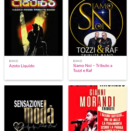
BAND
BAND
Siamo Noi – Tributo a
Azoto Liquido
Tozzi e Raf