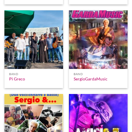
BAND
BAND
Pi Greco
SergioGardaMusic