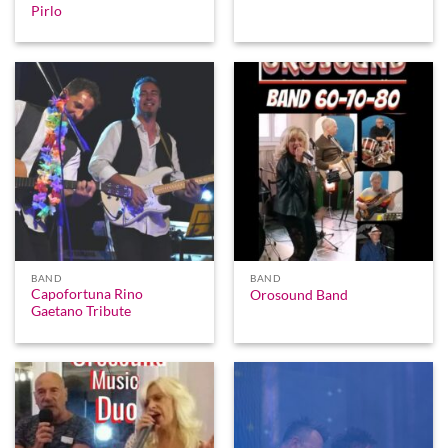
Pirlo
BAND
BAND
Capofortuna Rino
Orosound Band
Gaetano Tribute