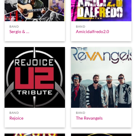
BAND
BAND
Sergio & …
Amicidalfredo2.0
BAND
BAND
Rejoice
The Revangels