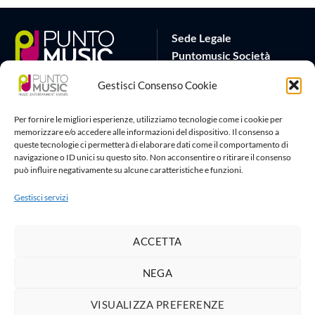
Sede Legale
Puntomusic Società
Cooperativa
Gestisci Consenso Cookie
Via G.B. Rota 17
25032 Chiari (BS)
Per fornire le migliori esperienze, utilizziamo tecnologie come i cookie per
P.IVA 03795620982
memorizzare e/o accedere alle informazioni del dispositivo. Il consenso a
queste tecnologie ci permetterà di elaborare dati come il comportamento di
Sede Operativa
Artlife Cloud
navigazione o ID unici su questo sito. Non acconsentire o ritirare il consenso
può influire negativamente su alcune caratteristiche e funzioni.
via G.Puccini 22
amministrazione@puntomusic
25080 Padenghe sul Garda
info@puntomusic.it
Gestisci servizi
(BS)
Tel:
+39 0365671001
-
+39
3515167267
ACCETTA
NEGA
Privacy Policy
|
Cookie Policy
VISUALIZZA PREFERENZE
1
Copyright 2026 ©
Puntomusic Società Cooperativa
| Webmaster