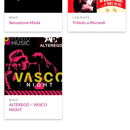
BAND
CANTANTE
Sensazione Modá
Tributo a Morandi
BAND
ALTEREGO – VASCO
NIGHT