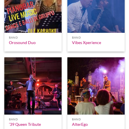
BAND
BAND
Orosound Duo
Vibes Xperience
BAND
BAND
’39 Queen Tribute
AlterEgo