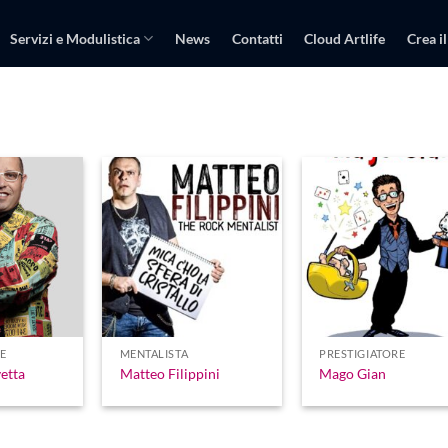
Servizi e Modulistica
News
Contatti
Cloud Artlife
Crea il
E
MENTALISTA
PRESTIGIATORE
etta
Matteo Filippini
Mago Gian