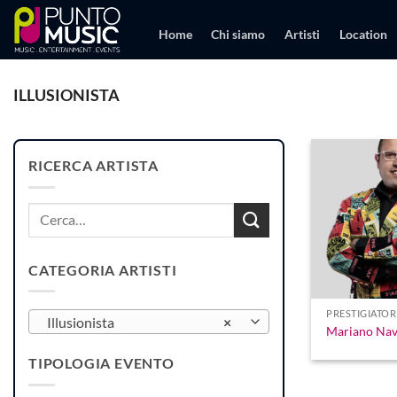
Salta
ai
Home
Chi siamo
Artisti
Location
contenuti
ILLUSIONISTA
RICERCA ARTISTA
Cerca:
CATEGORIA ARTISTI
PRESTIGIATOR
Illusionista
×
Mariano Nav
TIPOLOGIA EVENTO