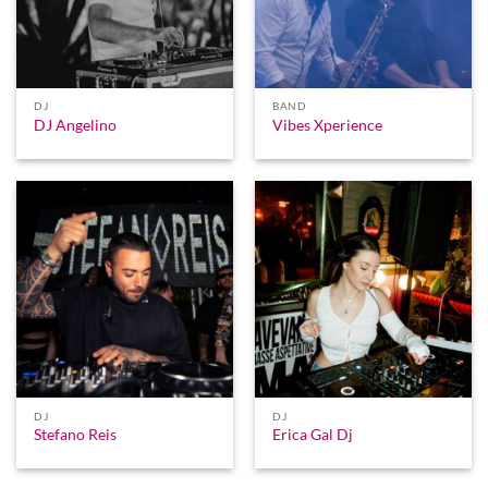
DJ
BAND
DJ Angelino
Vibes Xperience
DJ
DJ
Stefano Reis
Erica Gal Dj