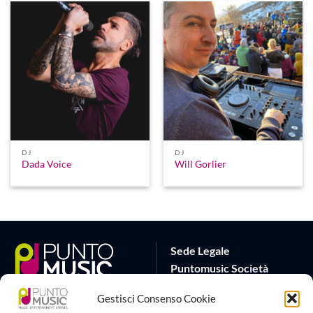
DJ
DJ
Dada Voice
Will Gorlier
Sede Legale
Puntomusic Società
Cooperativa
Gestisci Consenso Cookie
Via G.B. Rota 17