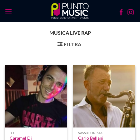
Salta
ai
contenuti
MUSICA LIVE RAP
FILTRA
DJ
SASSOFONISTA
Caramel Dj
Carlo Bellani