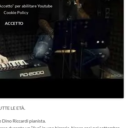
"Accetto" per abilitare Youtube
Cookie Policy
ACCETTO
TTE LE ETÀ.
 Dino Riccardi pianista.
caso durante un “live” in una birreria. Nasce così nel settembre