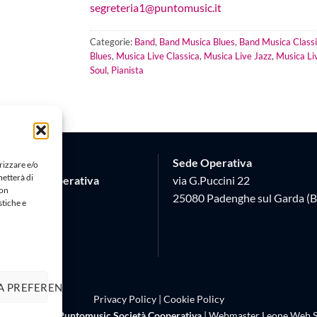
segreteria1@puntomusic.it
Categorie:
Band
,
Band Musica Blues
,
Band Musica Class
Blues
,
Musica Live Classica
,
Musica Live Jazz
,
Musica Li
Soul
,
Pianista
Sede Operativa
rizzare e/o
metterà di
Società Cooperativa
via G.Puccini 22
Non
 17
25080 Padenghe sul Garda (B
stiche e
 (BS)
620982
A PREFERENZE
Privacy Policy
|
Cookie Policy
right 2026 ©
Puntomusic Società Cooperativa
| Webmaster
Leone Web S