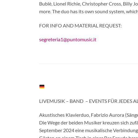
Bublè, Lionel Richie, Christopher Cross, Billy J
more. The duo has its own sound system, whic
FOR INFO AND MATERIAL REQUEST:
segreteria1@puntomusic.it
LIVEMUSIK – BAND – EVENTS FÜR JEDES A
Akustisches Klavierduo, Fabrizio Aurora (Sänge
Die Wege der beiden Musiker kreuzen sich zufäl
September 2024 eine musikalische Verbindung 
Gästen an einem Tisch in einer Bar Freude bere