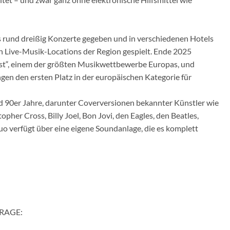
 rund dreißig Konzerte gegeben und in verschiedenen Hotels
n Live-Musik-Locations der Region gespielt. Ende 2025
 Fest“, einem der größten Musikwettbewerbe Europas, und
n den ersten Platz in der europäischen Kategorie für
nd 90er Jahre, darunter Coverversionen bekannter Künstler wie
topher Cross, Billy Joel, Bon Jovi, den Eagles, den Beatles,
o verfügt über eine eigene Soundanlage, die es komplett
RAGE: