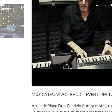
Fai clic su 
MUSICA DAL VIVO – BAND – EVENTI PER TU
Acoustic Piano Duo, Fabrizio Aurora cantante e
Le strade di due musicisti che si incrociano per 