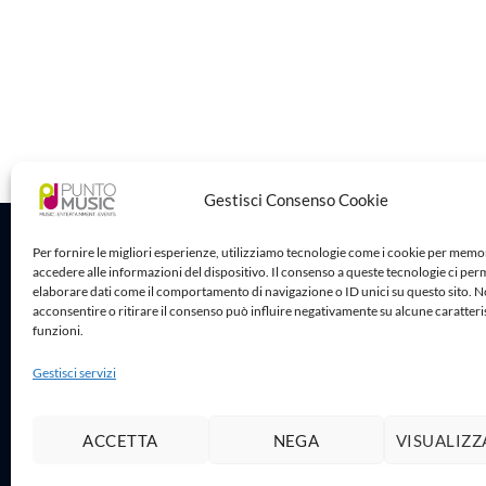
Gestisci Consenso Cookie
Sede Legale
Per fornire le migliori esperienze, utilizziamo tecnologie come i cookie per memo
accedere alle informazioni del dispositivo. Il consenso a queste tecnologie ci per
Puntomusic 
elaborare dati come il comportamento di navigazione o ID unici su questo sito. 
Via G.B. Rota
acconsentire o ritirare il consenso può influire negativamente su alcune caratteri
25032 Chiari
funzioni.
P.IVA 03795
Gestisci servizi
ACCETTA
NEGA
VISUALIZZ
Copy