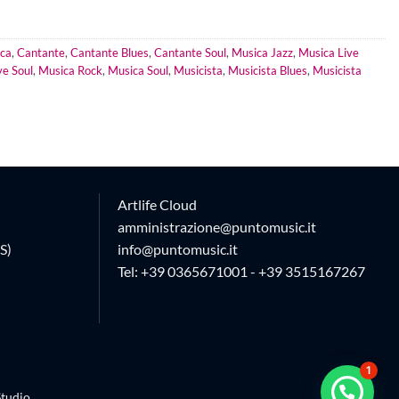
ica
,
Cantante
,
Cantante Blues
,
Cantante Soul
,
Musica Jazz
,
Musica Live
ve Soul
,
Musica Rock
,
Musica Soul
,
Musicista
,
Musicista Blues
,
Musicista
Artlife Cloud
amministrazione@puntomusic.it
S)
info@puntomusic.it
Tel:
+39 0365671001
-
+39 3515167267
1
tudio