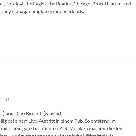
oel, Bon Jovi, the Eagles, the Beatles, Chicago, Procol Harum, and
h they manage completely independently.
LTER
r) und Dino Riccardi (Klavier).
lig bei einem Live-Auftritt in einem Pub. So entstand im
mit einem ganz bestimmten Ziel: Musik zu machen, die den
itet – und zwar ganz ohne elektronische Hilfsmittel wie