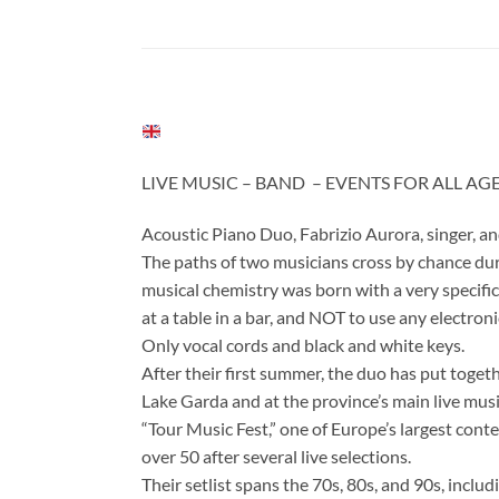
LIVE MUSIC – BAND – EVENTS FOR ALL AG
Acoustic Piano Duo, Fabrizio Aurora, singer, and
The paths of two musicians cross by chance dur
musical chemistry was born with a very specific
at a table in a bar, and NOT to use any electron
Only vocal cords and black and white keys.
After their first summer, the duo has put toget
Lake Garda and at the province’s main live musi
“Tour Music Fest,” one of Europe’s largest cont
over 50 after several live selections.
Their setlist spans the 70s, 80s, and 90s, inclu