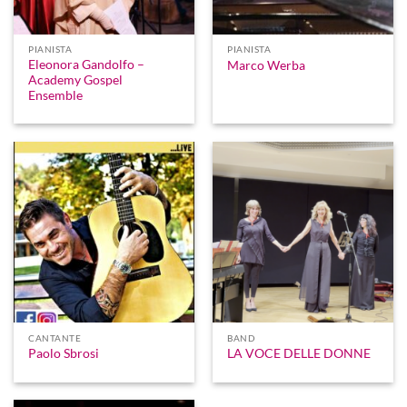
PIANISTA
PIANISTA
Eleonora Gandolfo –
Marco Werba
Academy Gospel
Ensemble
CANTANTE
BAND
Paolo Sbrosi
LA VOCE DELLE DONNE