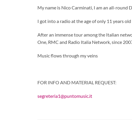
My name is Nico Carminati, I am an all-round D
I got into a radio at the age of only 11 years ol
After an immense tour among the Italian networ
One, RMC and Radio Italia Network, since 2007
Music flows through my veins
FOR INFO AND MATERIAL REQUEST:
segreteria1@puntomusic.it