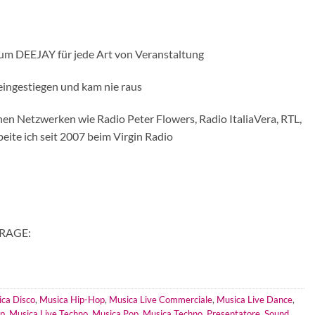
dum DEEJAY für jede Art von Veranstaltung
 eingestiegen und kam nie raus
hen Netzwerken wie Radio Peter Flowers, Radio ItaliaVera, RTL,
eite ich seit 2007 beim Virgin Radio
RAGE:
ca Disco
,
Musica Hip-Hop
,
Musica Live Commerciale
,
Musica Live Dance
,
op
,
Musica Live Techno
,
Musica Pop
,
Musica Techno
,
Presentatore
,
Sound