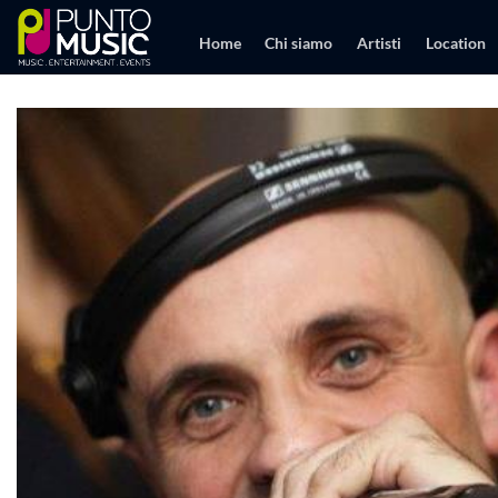
Salta
ai
Home
Chi siamo
Artisti
Location
contenuti