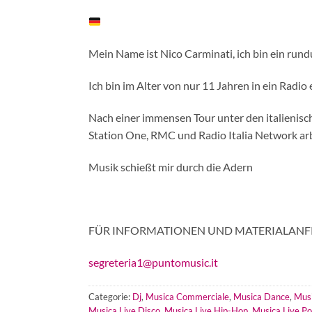
Mein Name ist Nico Carminati, ich bin ein run
Ich bin im Alter von nur 11 Jahren in ein Radio
Nach einer immensen Tour unter den italienisc
Station One, RMC und Radio Italia Network arb
Musik schießt mir durch die Adern
FÜR INFORMATIONEN UND MATERIALANF
segreteria1@puntomusic.it
Categorie:
Dj
,
Musica Commerciale
,
Musica Dance
,
Musi
Musica Live Disco
,
Musica Live Hip-Hop
,
Musica Live P