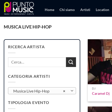
Salta
ai
Home
Chi siamo
Artisti
Location
contenuti
MUSICA LIVE HIP-HOP
RICERCA ARTISTA
Cerca:
CATEGORIA ARTISTI
DJ
Musica Live Hip-Hop
×
Caramel Dj
TIPOLOGIA EVENTO