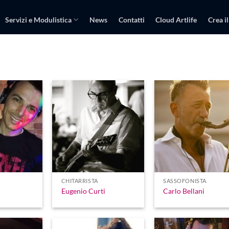
Servizi e Modulistica
News
Contatti
Cloud Artlife
Crea il
CHITARRISTA
SASSOFONISTA
Eugenio Curti
Carlo Bellani