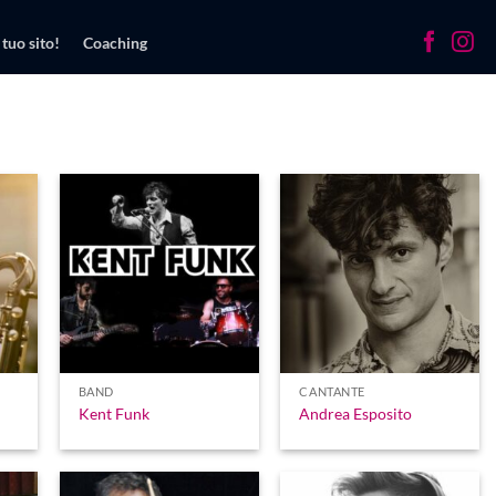
 tuo sito!
Coaching
BAND
CANTANTE
Kent Funk
Andrea Esposito