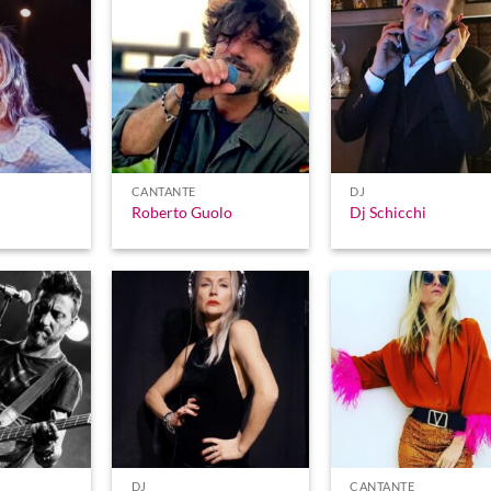
CANTANTE
DJ
Roberto Guolo
Dj Schicchi
DJ
CANTANTE