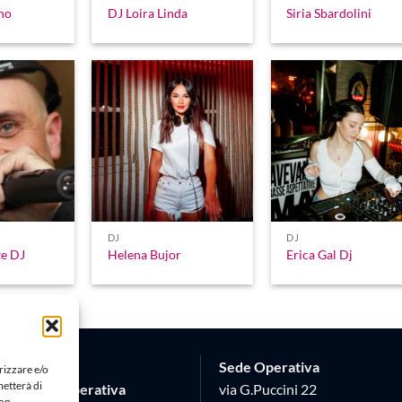
no
DJ Loira Linda
Siria Sbardolini
DJ
DJ
te DJ
Helena Bujor
Erica Gal Dj
Sede Operativa
rizzare e/o
metterà di
Società Cooperativa
via G.Puccini 22
Non