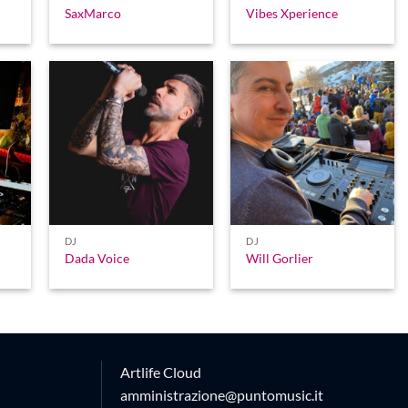
SaxMarco
Vibes Xperience
DJ
DJ
Dada Voice
Will Gorlier
Artlife Cloud
amministrazione@puntomusic.it