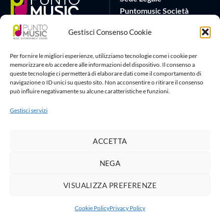
Puntomusic Società
Cooperativa
Gestisci Consenso Cookie
Via G.B. Rota 17
25032 Chiari (BS)
Per fornire le migliori esperienze, utilizziamo tecnologie come i cookie per
P.IVA 03795620982
memorizzare e/o accedere alle informazioni del dispositivo. Il consenso a
queste tecnologie ci permetterà di elaborare dati come il comportamento di
Sede Operativa
Artlife Cloud
navigazione o ID unici su questo sito. Non acconsentire o ritirare il consenso
può influire negativamente su alcune caratteristiche e funzioni.
via G.Puccini 22
amministrazione@puntomusic
25080 Padenghe sul Garda
info@puntomusic.it
Gestisci servizi
(BS)
Tel:
+39 0365671001
-
+39
3515167267
ACCETTA
NEGA
Privacy Policy
|
Cookie Policy
VISUALIZZA PREFERENZE
1
Copyright 2026 ©
Puntomusic Società Cooperativa
| Webmaster
Leone Web Studio
Cookie Policy
Privacy Policy