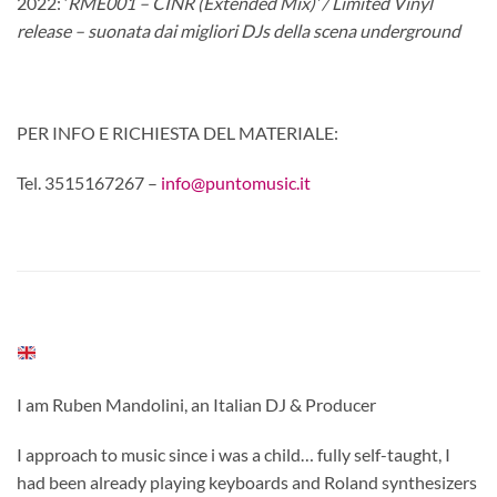
2022: ‘
RME001 – CINR (Extended Mix)’ / Limited Vinyl
release – suonata dai migliori DJs della scena underground
PER INFO E RICHIESTA DEL MATERIALE:
Tel. 3515167267 –
info@puntomusic.it
I am Ruben Mandolini, an Italian DJ & Producer
I approach to music since i was a child… fully self-taught, I
had been already playing keyboards and Roland synthesizers