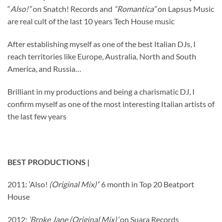
“
Also!”
on Snatch! Records and
“Romantica”
on Lapsus Music
are real cult of the last 10 years Tech House music
After establishing myself as one of the best Italian DJs, I
reach territories like Europe, Australia, North and South
America, and Russia…
Brilliant in my productions and being a charismatic DJ, I
confirm myself as one of the most interesting Italian artists of
the last few years
BEST PRODUCTIONS |
2011: ‘Also!
(Original Mix)’
’ 6 month in Top 20 Beatport
House
2012:
‘Broke Jane (Original Mix)’
on Suara Records