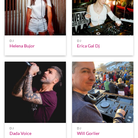
DJ
DJ
Helena Bujor
Erica Gal Dj
DJ
DJ
Dada Voice
Will Gorlier