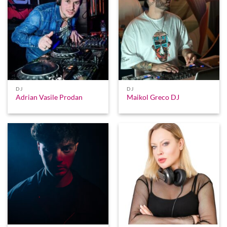
DJ
DJ
Adrian Vasile Prodan
Maikol Greco DJ