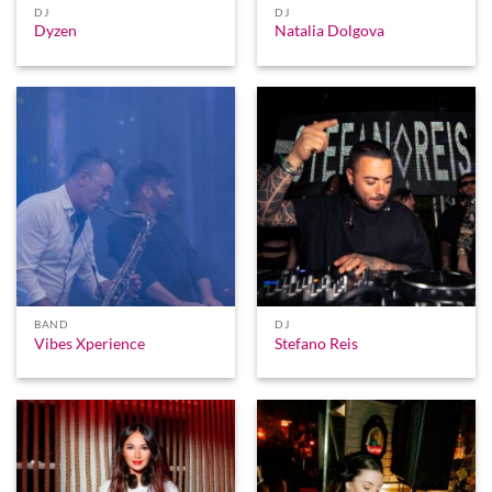
DJ
DJ
Dyzen
Natalia Dolgova
BAND
DJ
Vibes Xperience
Stefano Reis