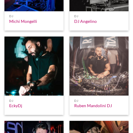
DJ
DJ
Michi Mongelli
DJ Angelino
DJ
DJ
EckyDj
Ruben Mandolini DJ