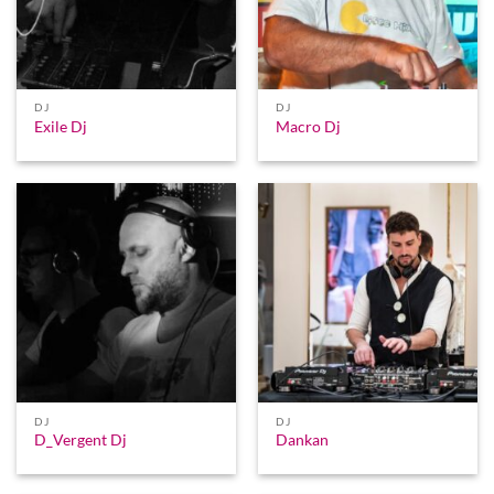
DJ
DJ
Exile Dj
Macro Dj
DJ
DJ
D_Vergent Dj
Dankan