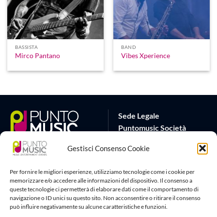
BASSISTA
BAND
Mirco Pantano
Vibes Xperience
Sede Legale
Puntomusic Società
Cooperativa
Gestisci Consenso Cookie
Via G.B. Rota 17
25032 Chiari (BS)
Per fornire le migliori esperienze, utilizziamo tecnologie come i cookie per
P.IVA 03795620982
memorizzare e/o accedere alle informazioni del dispositivo. Il consenso a
queste tecnologie ci permetterà di elaborare dati come il comportamento di
Sede Operativa
Artlife Cloud
navigazione o ID unici su questo sito. Non acconsentire o ritirare il consenso
può influire negativamente su alcune caratteristiche e funzioni.
via G.Puccini 22
amministrazione@puntomusic