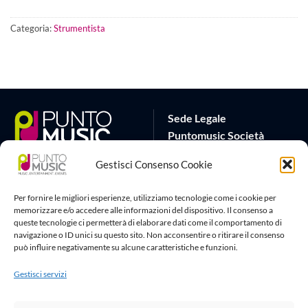
Categoria:
Strumentista
Sede Legale
Puntomusic Società
Cooperativa
Gestisci Consenso Cookie
Via G.B. Rota 17
25032 Chiari (BS)
Per fornire le migliori esperienze, utilizziamo tecnologie come i cookie per
P.IVA 03795620982
memorizzare e/o accedere alle informazioni del dispositivo. Il consenso a
queste tecnologie ci permetterà di elaborare dati come il comportamento di
Sede Operativa
Artlife Cloud
navigazione o ID unici su questo sito. Non acconsentire o ritirare il consenso
può influire negativamente su alcune caratteristiche e funzioni.
via G.Puccini 22
amministrazione@puntomusic
25080 Padenghe sul Garda
info@puntomusic.it
Gestisci servizi
(BS)
Tel:
+39 0365671001
-
+39
3515167267