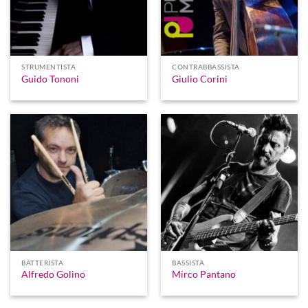
STRUMENTISTA
CONTRABBASSISTA
Guido Tononi
Giulio Corini
BATTERISTA
BASSISTA
Alfredo Golino
Mirco Pantano