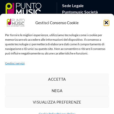
Sede Legale
Puntomusic Società
Cooperativa
Gestisci Consenso Cookie
Via G.B. Rota 17
25032 Chiari (BS)
Per fornire le migliori esperienze, utilizziamo tecnologie come i cookie per
P.IVA 03795620982
memorizzare e/o accedere alle informazioni del dispositivo. Il consenso a
queste tecnologie ci permetterà di elaborare dati come il comportamento di
Sede Operativa
Artlife Cloud
navigazione o ID unici su questo sito. Non acconsentire o ritirare il consenso
può influire negativamente su alcune caratteristiche e funzioni.
via G.Puccini 22
amministrazione@puntomusic
25080 Padenghe sul Garda
info@puntomusic.it
Gestisci servizi
(BS)
Tel:
+39 0365671001
-
+39
3515167267
ACCETTA
NEGA
Privacy Policy
|
Cookie Policy
VISUALIZZA PREFERENZE
1
Copyright 2026 ©
Puntomusic Società Cooperativa
| Webmaster
Leone Web Studio
Cookie Policy
Privacy Policy