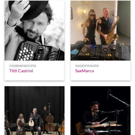
FISARMONICISTA
SASSOFONISTA
Titti Castrini
SaxMarco