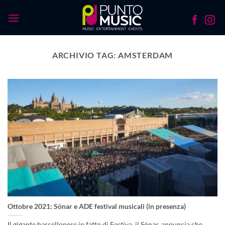
Salta
ai
contenuti
ARCHIVIO TAG:
AMSTERDAM
Ottobre 2021: Sónar e ADE festival musicali (in presenza)
Il gigante barcellonese in fatto di Festiva, il Sónar, annuncia che