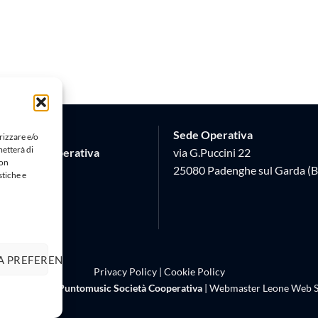
Sede Operativa
rizzare e/o
metterà di
Società Cooperativa
via G.Puccini 22
Non
 17
25080 Padenghe sul Garda (B
stiche e
 (BS)
620982
A PREFERENZE
Privacy Policy
|
Cookie Policy
right 2026 ©
Puntomusic Società Cooperativa
| Webmaster
Leone Web S