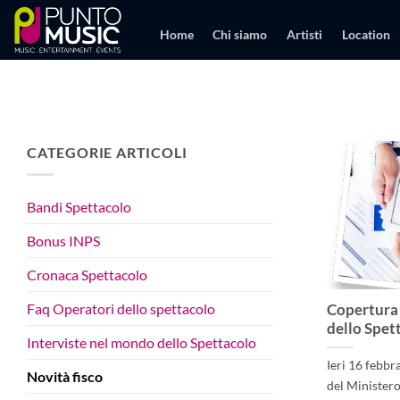
Salta
ai
Home
Chi siamo
Artisti
Location
contenuti
CATEGORIE ARTICOLI
Bandi Spettacolo
Bonus INPS
Cronaca Spettacolo
Faq Operatori dello spettacolo
Copertura 
dello Spet
Interviste nel mondo dello Spettacolo
Ieri 16 febbr
Novità fisco
del Ministero 