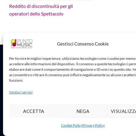
Reddito di discontinuità per gli
operatori dello Spettacolo
Gestisci Consenso Cookie
Sede Legale
Per fornire le migliori esperienze, utilizziamo tecnologie come i cookie per memo
accedere alle informazioni del dispositivo. Il consenso a queste tecnologie ci per
Puntomusic 
elaborare dati come il comportamento di navigazione o ID unici su questo sito. 
Via G.B. Rota
acconsentire o ritirare il consenso può influire negativamente su alcune caratteri
25032 Chiari
funzioni.
P.IVA 03795
Gestisci servizi
ACCETTA
NEGA
VISUALIZZ
Copy
Cookie Policy
Privacy Policy