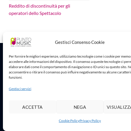
Reddito di discontinuità per gli
operatori dello Spettacolo
Gestisci Consenso Cookie
Sede Legale
Per fornire le migliori esperienze, utilizziamo tecnologie come i cookie per memo
accedere alle informazioni del dispositivo. Il consenso a queste tecnologie ci per
Puntomusic 
elaborare dati come il comportamento di navigazione o ID unici su questo sito. 
Via G.B. Rota
acconsentire o ritirare il consenso può influire negativamente su alcune caratteri
25032 Chiari
funzioni.
P.IVA 03795
Gestisci servizi
ACCETTA
NEGA
VISUALIZZ
Copy
Cookie Policy
Privacy Policy