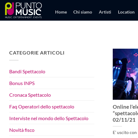
Salta
ai
Home
Chi siamo
Artisti
Location
contenuti
CATEGORIE ARTICOLI
Bandi Spettacolo
Bonus INPS
Cronaca Spettacolo
Faq Operatori dello spettacolo
Online l’e
“spettacol
Interviste nel mondo dello Spettacolo
02/11/21
Novità fisco
E’ uscito con