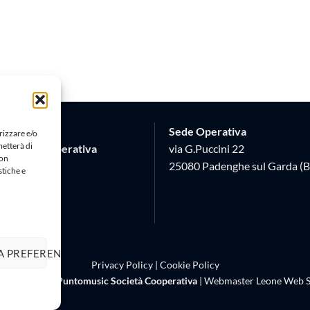
Sede Operativa
rizzare e/o
metterà di
Società Cooperativa
via G.Puccini 22
Non
 17
25080 Padenghe sul Garda (B
stiche e
 (BS)
620982
A PREFERENZE
Privacy Policy
|
Cookie Policy
right 2026 ©
Puntomusic Società Cooperativa
| Webmaster
Leone Web S