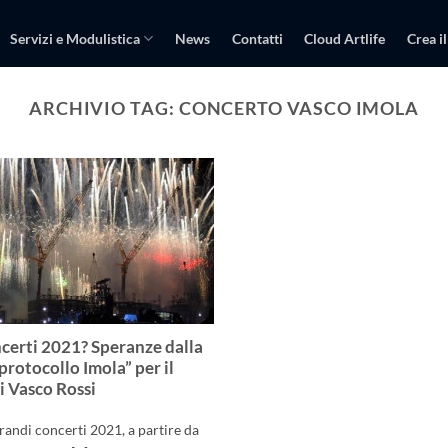
Servizi e Modulistica
News
Contatti
Cloud Artlife
Crea il
ARCHIVIO TAG:
CONCERTO VASCO IMOLA
certi 2021? Speranze dalla
protocollo Imola” per il
i Vasco Rossi
grandi concerti 2021, a partire da