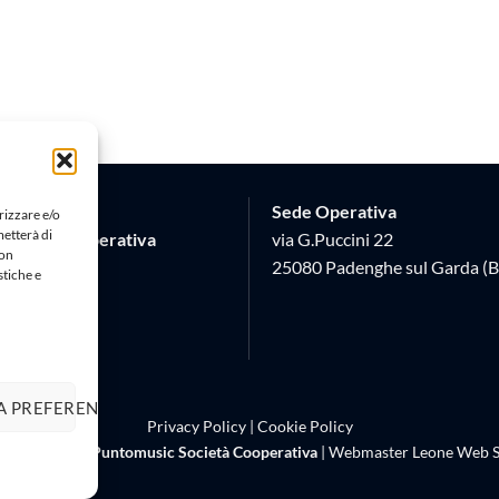
Sede Operativa
rizzare e/o
metterà di
Società Cooperativa
via G.Puccini 22
Non
 17
25080 Padenghe sul Garda (B
stiche e
 (BS)
620982
A PREFERENZE
Privacy Policy
|
Cookie Policy
right 2026 ©
Puntomusic Società Cooperativa
| Webmaster
Leone Web S