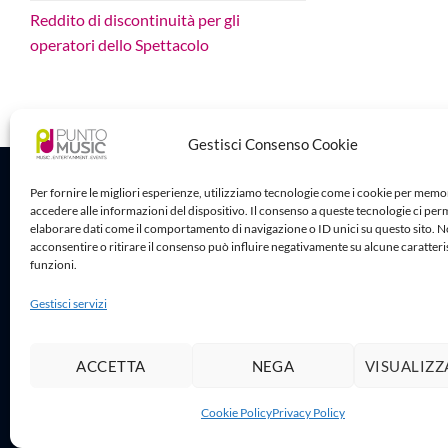
Reddito di discontinuità per gli
operatori dello Spettacolo
Gestisci Consenso Cookie
Sede Legale
Per fornire le migliori esperienze, utilizziamo tecnologie come i cookie per memo
accedere alle informazioni del dispositivo. Il consenso a queste tecnologie ci per
Puntomusic 
elaborare dati come il comportamento di navigazione o ID unici su questo sito. 
Via G.B. Rota
acconsentire o ritirare il consenso può influire negativamente su alcune caratteri
25032 Chiari
funzioni.
P.IVA 03795
Gestisci servizi
ACCETTA
NEGA
VISUALIZZ
Copy
Cookie Policy
Privacy Policy