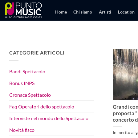
Salta
ai
Home
Chi siamo
Artisti
Location
contenuti
CATEGORIE ARTICOLI
Bandi Spettacolo
Bonus INPS
Cronaca Spettacolo
Faq Operatori dello spettacolo
Grandi con
proposta “
Interviste nel mondo dello Spettacolo
concerto d
Novità fisco
In merito ai 