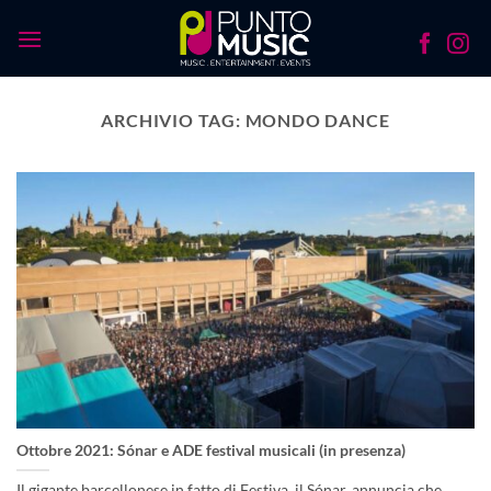
Salta
ai
contenuti
ARCHIVIO TAG:
MONDO DANCE
Ottobre 2021: Sónar e ADE festival musicali (in presenza)
Il gigante barcellonese in fatto di Festiva, il Sónar, annuncia che