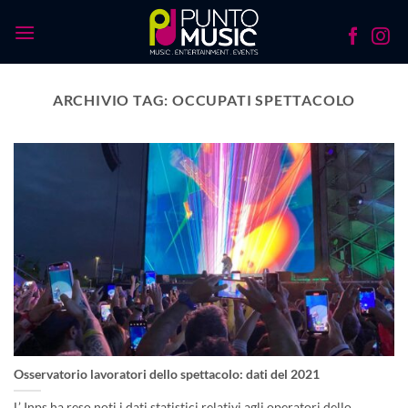
Salta
ai
contenuti
ARCHIVIO TAG:
OCCUPATI SPETTACOLO
Osservatorio lavoratori dello spettacolo: dati del 2021
L’ Inps ha reso noti i dati statistici relativi agli operatori dello