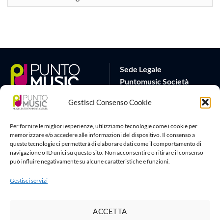
ARTICOLI
Sede Legale
Puntomusic Società
Cooperativa
Gestisci Consenso Cookie
Via G.B. Rota 17
25032 Chiari (BS)
Per fornire le migliori esperienze, utilizziamo tecnologie come i cookie per
P.IVA 03795620982
memorizzare e/o accedere alle informazioni del dispositivo. Il consenso a
queste tecnologie ci permetterà di elaborare dati come il comportamento di
Sede Operativa
Artlife Cloud
navigazione o ID unici su questo sito. Non acconsentire o ritirare il consenso
può influire negativamente su alcune caratteristiche e funzioni.
via G.Puccini 22
amministrazione@puntomusic
25080 Padenghe sul Garda
info@puntomusic.it
Gestisci servizi
(BS)
Tel:
+39 0365671001
-
+39
3515167267
ACCETTA