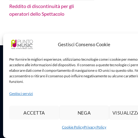
Reddito di discontinuità per gli
operatori dello Spettacolo
Gestisci Consenso Cookie
Sede Legale
Per fornire le migliori esperienze, utilizziamo tecnologie come i cookie per memo
accedere alle informazioni del dispositivo. Il consenso a queste tecnologie ci per
Puntomusic 
elaborare dati come il comportamento di navigazione o ID unici su questo sito. 
Via G.B. Rota
acconsentire o ritirare il consenso può influire negativamente su alcune caratteri
25032 Chiari
funzioni.
P.IVA 03795
Gestisci servizi
ACCETTA
NEGA
VISUALIZZ
Copy
Cookie Policy
Privacy Policy