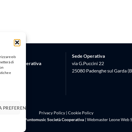
Sede Operativa
rizzare e/o
metterà di
Società Cooperativa
via G.Puccini 22
Non
 17
25080 Padenghe sul Garda (B
stiche e
 (BS)
620982
A PREFERENZE
Privacy Policy
|
Cookie Policy
right 2026 ©
Puntomusic Società Cooperativa
| Webmaster
Leone Web S