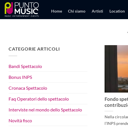
Salta
ai
Home
Chi siamo
Artisti
Location
contenuti
CATEGORIE ARTICOLI
Bandi Spettacolo
Bonus INPS
Cronaca Spettacolo
Faq Operatori dello spettacolo
Fondo spet
contribuz
Interviste nel mondo dello Spettacolo
Nella circola
Novità fisco
l’INPS prende 