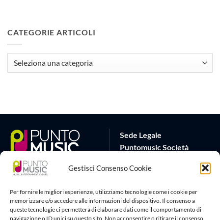
CATEGORIE ARTICOLI
CATEGORIE
ARTICOLI
Sede Legale
Puntomusic Società
Cooperativa
Gestisci Consenso Cookie
Via G.B. Rota 17
25032 Chiari (BS)
Per fornire le migliori esperienze, utilizziamo tecnologie come i cookie per
P.IVA 03795620982
memorizzare e/o accedere alle informazioni del dispositivo. Il consenso a
queste tecnologie ci permetterà di elaborare dati come il comportamento di
Sede Operativa
Artlife Cloud
navigazione o ID unici su questo sito. Non acconsentire o ritirare il consenso