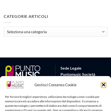
CATEGORIE ARTICOLI
CATEGORIE
ARTICOLI
Sede Legale
Puntomusic Società
Cooperativa
Gestisci Consenso Cookie
Via G.B. Rota 17
25032 Chiari (BS)
Per fornire le migliori esperienze, utilizziamo tecnologie come i cookie per
P.IVA 03795620982
memorizzare e/o accedere alle informazioni del dispositivo. Il consenso a
queste tecnologie ci permetterà di elaborare dati come il comportamento di
Sede Operativa
Artlife Cloud
navigazione o ID unici su questo sito. Non acconsentire o ritirare il consenso