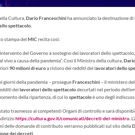
della Cultura,
Dario Franceschini
ha annunciato la destinazione di 
ello spettacolo
.
to stampa del
MIC
recita così:
intervento del Governo a sostegno dei lavoratori dello spettacolo,
al vivo a causa della pandemia”. Così il Ministro della cultura,
Dario
riori
90 milioni di euro
a ristoro dei redditi dei l
avoratori dello sp
imi giorni della pandemia – prosegue
Franceschini
– il ministero de
redditi dei
lavoratori dello spettacolo
decurtati nel periodo dell’em
momento della ripartenza, di cui lo
spettacolo
è uno degli indiscussi
 stato trasmesso ai competenti Organi di controllo e sarà disponibil
indirizzo
https://cultura.gov.it/comunicati/decreti-del-ministro
.
L’
ni delle domande di contributo verranno pubblicati sul sito della
D
ione dei decreti
.