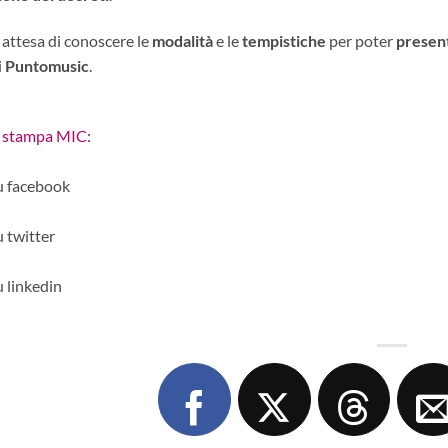
attesa di conoscere le
modalità
e le
tempistiche
per poter
present
i
Puntomusic
.
 stampa MIC:
u facebook
u twitter
u linkedin