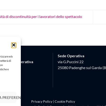
tà di discontinuità per i lavoratori dello spettacolo
Sede Operativa
rizzare e/o
metterà di
Società Cooperativa
via G.Puccini 22
Non
 17
25080 Padenghe sul Garda (B
stiche e
 (BS)
620982
A PREFERENZE
Privacy Policy
|
Cookie Policy