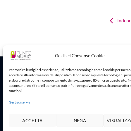
Indenni
Gestisci Consenso Cookie
Sede Legale
Per fornire le migliori esperienze, utilizziamo tecnologie come i cookie per memo
accedere alle informazioni del dispositivo. Il consenso a queste tecnologie ci per
Puntomusic 
elaborare dati come il comportamento di navigazione o ID unici su questo sito. 
Via G.B. Rota
acconsentire o ritirare il consenso può influire negativamente su alcune caratteri
25032 Chiari
funzioni.
P.IVA 03795
Gestisci servizi
ACCETTA
NEGA
VISUALIZZ