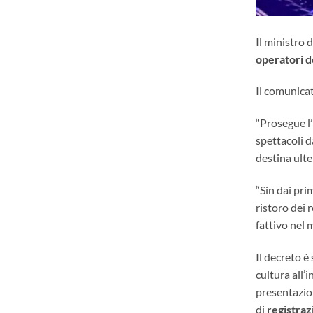
Il ministro 
operatori d
Il comunica
“Prosegue l’
spettacoli d
destina ulte
“Sin dai pr
ristoro dei 
fattivo nel 
Il decreto è
cultura all’
presentazio
di
registraz