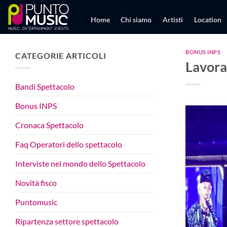
Salta
ai
Home
Chi siamo
Artisti
Location
contenuti
BONUS INPS
CATEGORIE ARTICOLI
Lavorat
Bandi Spettacolo
Bonus INPS
Cronaca Spettacolo
Faq Operatori dello spettacolo
Interviste nel mondo dello Spettacolo
Novità fisco
Puntomusic
Ripartenza settore spettacolo