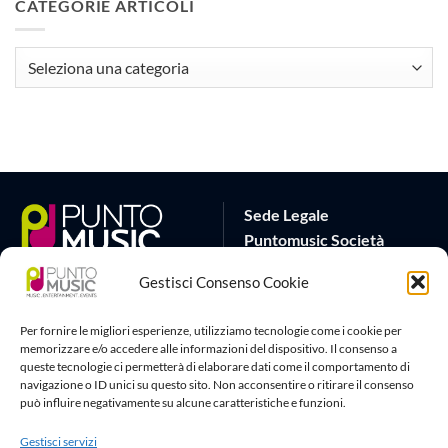
CATEGORIE ARTICOLI
CATEGORIE
ARTICOLI
Sede Legale
Puntomusic Società
Cooperativa
Gestisci Consenso Cookie
Via G.B. Rota 17
25032 Chiari (BS)
Per fornire le migliori esperienze, utilizziamo tecnologie come i cookie per
P.IVA 03795620982
memorizzare e/o accedere alle informazioni del dispositivo. Il consenso a
queste tecnologie ci permetterà di elaborare dati come il comportamento di
Sede Operativa
Artlife Cloud
navigazione o ID unici su questo sito. Non acconsentire o ritirare il consenso
può influire negativamente su alcune caratteristiche e funzioni.
via G.Puccini 22
amministrazione@puntomusic
25080 Padenghe sul Garda
info@puntomusic.it
Gestisci servizi