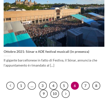
Ottobre 2021: Sónar e ADE festival musicali (in presenza)
Il gigante barcellonese in fatto di Festiva, il Sónar, annuncia che
l’appuntamento è rimandato al [...]
1
…
3
4
5
6
7
8
9
10