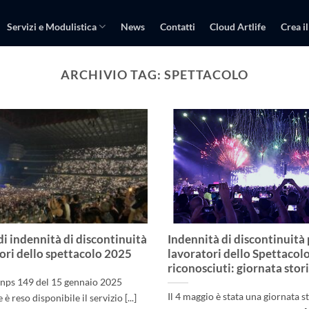
Servizi e Modulistica
News
Contatti
Cloud Artlife
Crea il
ARCHIVIO TAG:
SPETTACOLO
 indennità di discontinuità
Indennità di discontinuità 
ori dello spettacolo 2025
lavoratori dello Spettacolo
riconosciuti: giornata stor
 Inps 149 del 15 gennaio 2025
Il 4 maggio è stata una giornata st
 reso disponibile il servizio [...]