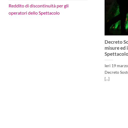
Reddito di discontinuità per gli
operatori dello Spettacolo
Decreto So
misure ed i
Spettacol
Ieri 19 marzo
Decreto Soste
[...]