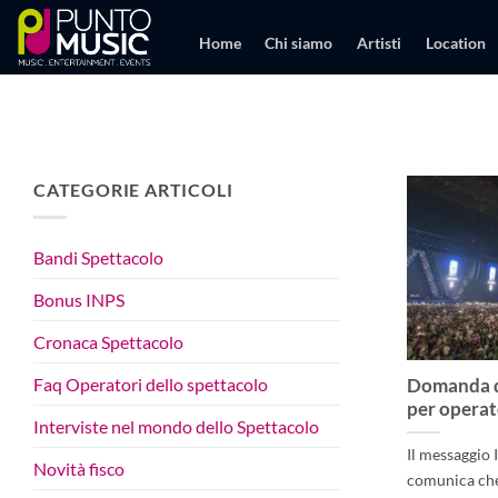
Salta
ai
Home
Chi siamo
Artisti
Location
contenuti
CATEGORIE ARTICOLI
Bandi Spettacolo
Bonus INPS
Cronaca Spettacolo
Faq Operatori dello spettacolo
Domanda di
per operat
Interviste nel mondo dello Spettacolo
Il messaggio
Novità fisco
comunica che è