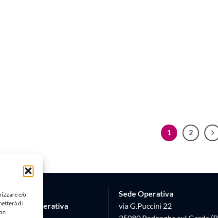
1
2
Sede Operativa
rizzare e/o
metterà di
Società Cooperativa
via G.Puccini 22
Non
 17
25080 Padenghe sul Garda (B